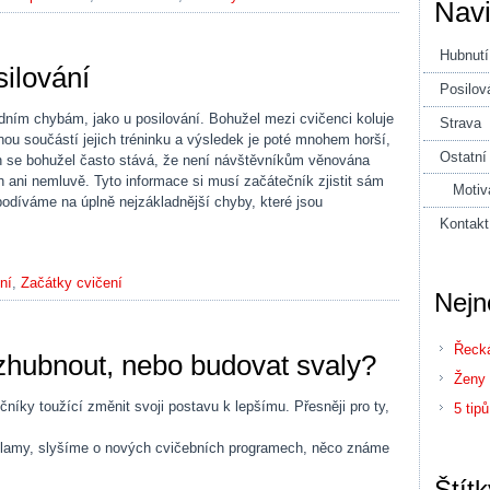
Nav
Hubnutí
silování
Posilov
dním chybám, jako u posilování. Bohužel mezi cvičenci koluje
Strava
nou součástí jejich tréninku a výsledek je poté mnohem horší,
Ostatní
ch se bohužel často stává, že není návštěvníkům věnována
 ani nemluvě. Tyto informace si musí začátečník zjistit sám
Motiv
podíváme na úplně nejzákladnější chyby, které jsou
Kontakt
ní
,
Začátky cvičení
Nejn
Řecká
 zhubnout, nebo budovat svaly?
Ženy 
níky toužící změnit svoji postavu k lepšímu. Přesněji pro ty,
5 tip
klamy, slyšíme o nových cvičebních programech, něco známe
Štítk