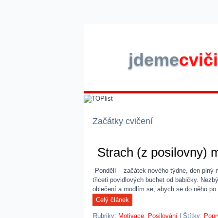
jdeme
cviči
Začátky cvičení
Strach (z posilovny) 
Pondělí – začátek nového týdne, den plný 
třiceti povidlových buchet od babičky. Nezbýv
oblečení a modlím se, abych se do něho po 
Rubriky:
Motivace
,
Posilování
|
Štítky:
Popr