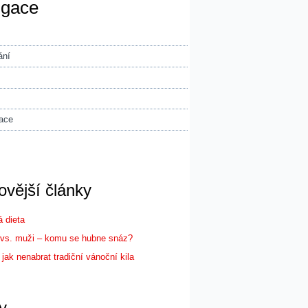
igace
ání
ace
ovější články
 dieta
vs. muži – komu se hubne snáz?
ů jak nenabrat tradiční vánoční kila
y