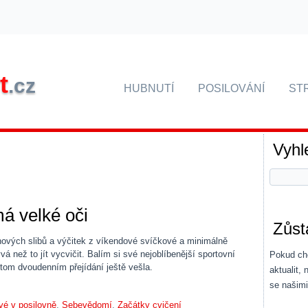
t
.cz
HUBNUTÍ
POSILOVÁNÍ
ST
Vyhl
má velké oči
Zůst
nových slibů a výčitek z víkendové svíčkové a minimálně
á než to jít vycvičit. Balím si své nejoblíbenější sportovní
Pokud chc
tom dvoudenním přejídání ještě vešla.
aktualit,
se našim
vé v posilovně
,
Sebevědomí
,
Začátky cvičení