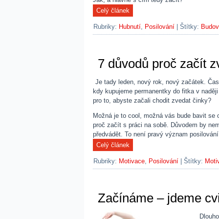
Rubriky:
Hubnutí
,
Posilování
|
Štítky:
Budov
7 důvodů proč začít z
Je tady leden, nový rok, nový začátek. Čas
kdy kupujeme permanentky do fitka v naději
pro to, abyste začali chodit zvedat činky?
Možná je to cool, možná vás bude bavit se 
proč začít s práci na sobě. Důvodem by neměl
předvádět. To není pravý význam posilování
Rubriky:
Motivace
,
Posilování
|
Štítky:
Moti
Začínáme – jdeme cvi
Dlouho