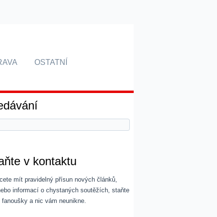
RAVA
OSTATNÍ
edávání
aňte v kontaktu
ete mít pravidelný přísun nových článků,
 nebo informací o chystaných soutěžích, staňte
i fanoušky a nic vám neunikne.