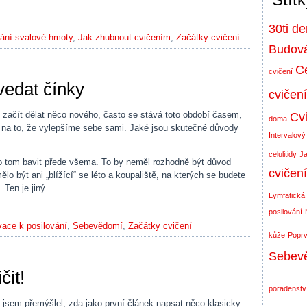
30ti d
ání svalové hmoty
,
Jak zhubnout cvičením
,
Začátky cvičení
Budová
Ce
cvičení
vedat čínky
cvičení
 začít dělat něco nového, často se stává toto období časem,
Cvi
doma
 na to, že vylepšíme sebe sami. Jaké jsou skutečné důvody
Intervalový
celulitidy
Ja
o tom bavit přede všema. To by neměl rozhodně být důvod
cvičen
o být ani „blížící“ se léto a koupaliště, na kterých se budete
. Ten je jiný…
Lymfatická
posilování
vace k posilování
,
Sebevědomí
,
Začátky cvičení
kůže
Poprv
Sebev
čit!
poradenstv
 jsem přemýšlel, zda jako první článek napsat něco klasicky