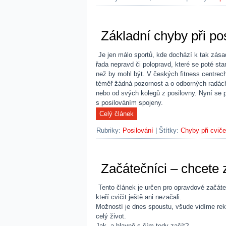
Základní chyby při po
Je jen málo sportů, kde dochází k tak zása
řada nepravd či polopravd, které se poté sta
než by mohl být. V českých fitness centre
téměř žádná pozornost a o odborných radách
nebo od svých kolegů z posilovny. Nyní se 
s posilováním spojeny.
Rubriky:
Posilování
|
Štítky:
Chyby při cviče
Začátečníci – chcete
Tento článek je určen pro opravdové začáteč
kteří cvičit ještě ani nezačali.
Možností je dnes spoustu, všude vidíme re
celý život.
Jak, a hlavně s čím tedy začít?