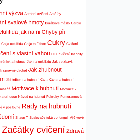
enní výzva
Aerobní cvičení
Arašídy
ní svalové hmoty
Burákové máslo
Cardio
lulitida jak na ni
Chyby při
Cukry
Co je celulitida
Co je to Fitbox
Cvičení
čení s vlastní vahou
HIIT cvičení
Insanity
 trénink a hubnutí
Jak na celulitidu
Jak se zbavit
Jak zhubnout
k správně dýchat
ím
Jídelníček na hubnutí
Káva
Káva na hubnutí
Motivace k hubnutí
 masáž
Motivace k
Naturhouse
Návod na hubnutí
Pokroky
Pomerančová
Rady na hubnutí
é v posilovně
ědomí
Shaun T
Spalovače tuků co fungují
Výživové
Začátky cvičení
Zdravá
í