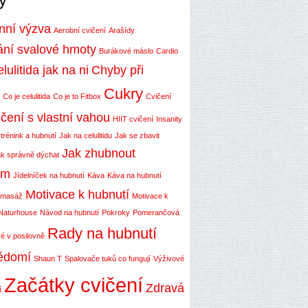
enní výzva
Aerobní cvičení
Arašídy
ní svalové hmoty
Burákové máslo
Cardio
lulitida jak na ni
Chyby při
Cukry
Co je celulitida
Co je to Fitbox
Cvičení
čení s vlastní vahou
HIIT cvičení
Insanity
 trénink a hubnutí
Jak na celulitidu
Jak se zbavit
Jak zhubnout
k správně dýchat
ím
Jídelníček na hubnutí
Káva
Káva na hubnutí
Motivace k hubnutí
 masáž
Motivace k
Naturhouse
Návod na hubnutí
Pokroky
Pomerančová
Rady na hubnutí
é v posilovně
ědomí
Shaun T
Spalovače tuků co fungují
Výživové
Začátky cvičení
Zdravá
í