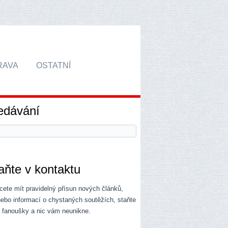
RAVA
OSTATNÍ
edávání
aňte v kontaktu
ete mít pravidelný přísun nových článků,
 nebo informací o chystaných soutěžích, staňte
i fanoušky a nic vám neunikne.