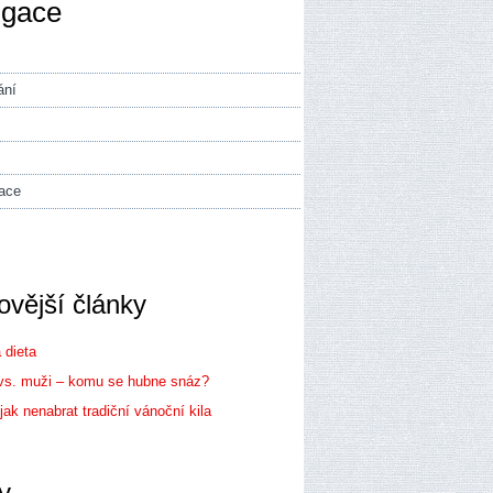
igace
ání
ace
ovější články
 dieta
vs. muži – komu se hubne snáz?
 jak nenabrat tradiční vánoční kila
y