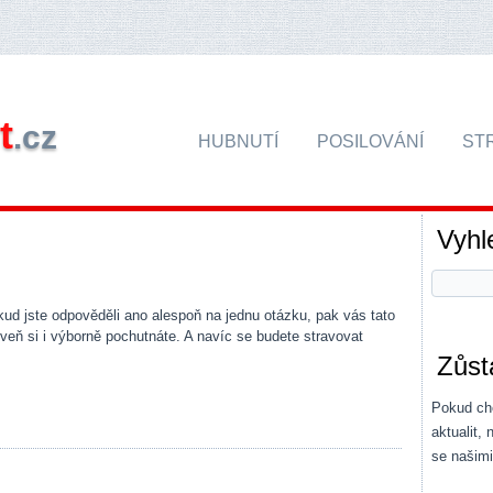
t
.cz
HUBNUTÍ
POSILOVÁNÍ
ST
Vyhl
ud jste odpověděli ano alespoň na jednu otázku, pak vás tato
oveň si i výborně pochutnáte. A navíc se budete stravovat
Zůst
Pokud chc
aktualit,
se našim