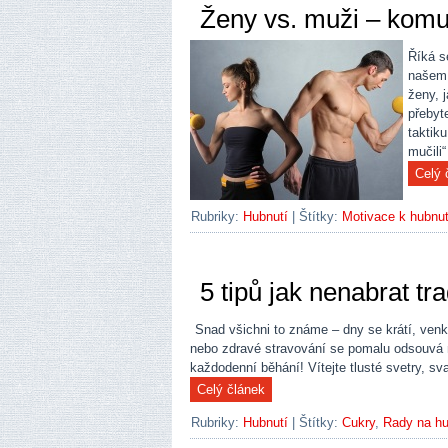
Ženy vs. muži – kom
Říká s
našem 
ženy, 
přebyte
taktik
mučili
Rubriky:
Hubnutí
|
Štítky:
Motivace k hubnut
5 tipů jak nenabrat tra
Snad všichni to známe – dny se krátí, venk
nebo zdravé stravování se pomalu odsouvá na
každodenní běhání! Vítejte tlusté svetry, sv
Rubriky:
Hubnutí
|
Štítky:
Cukry
,
Rady na hu