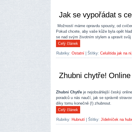
Jak se vypořádat s cel
Možností máme opravdu spousty, od cvičení
Pokud chcete, aby vaše kůže byla opět hladk
se nad svým životním stylem a upravit svůj
Rubriky:
Ostatní
|
Štítky:
Celulitida jak na ni
Zhubni chytře! Online
Zhubni Chytře
je nejobsáhlejší český onlin
poradců u nás naučí, jak se správně stravova
díky tomu konečně (!) zhubnout.
Rubriky:
Hubnutí
|
Štítky:
Jídelníček na hub