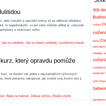
30ti d
ulitidou
Budová
, přes masáže a speciální krémy až po odborná střediska.
Ce
cvičení
á, to nejjednodušší, co pro sebe můžete udělat je, zamyslet
 pohybový a stravovací režim.
cvičení
Cvi
doma
,
Jak na celulitidu
,
Jak se zbavit celulitidy
,
Lymfatická masáž
Intervalový
celulitidy
Ja
 kurz, který opravdu pomůže
cvičen
Lymfatická
posilování
e kurz, ve kterém vás jeden z nejznámějších výživových
t, které potraviny nakupovat, jak změnit svůj životní styl a
kůže
Poprv
Sebev
nutí
,
Rady na hubnutí
,
Zdravá výživa
,
Zhubni chytře
poradenstv