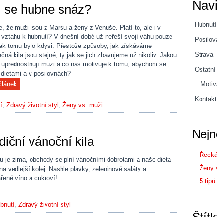
Nav
u se hubne snáz?
Hubnutí
e, že muži jsou z Marsu a ženy z Venuše. Platí to, ale i v
vztahu k hubnutí? V dnešní době už neřeší svojí váhu pouze
Posilov
jak tomu bylo kdysi. Přestože způsoby, jak získáváme
Strava
čná kila jsou stejné, ty jak se jich zbavujeme už nikoliv. Jakou
u upřednostňují muži a co nás motivuje k tomu, abychom se „
Ostatní
“ dietami a v posilovnách?
Motiv
Kontakt
í
,
Zdravý životní styl
,
Ženy vs. muži
Nejn
diční vánoční kila
Řecká
u je zima, obchody se plní vánočními dobrotami a naše dieta
Ženy 
 vedlejší kolej. Nashle plavky, zeleninové saláty a
ařené víno a cukroví!
5 tipů
bnutí
,
Zdravý životní styl
Štítk