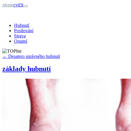
jdeme
cvičit
.cz
Hubnutí
Posilování
Strava
Ostatní
←
Desatero správného hubnutí
základy hubnutí