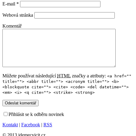
E-mail
*
Webová stránka
Komentář
Můžete používat následující
HTML
značky a atributy:
<a href=""
title=""> <abbr title=""> <acronym title=""> <b>
<blockquote cite=""> <cite> <code> <del datetime="">
<em> <i> <q cite=""> <strike> <strong>
Přihlásit se k odběru novinek
Kontakt
|
Facebook
|
RSS
© 2013 jdemecvicit.cz